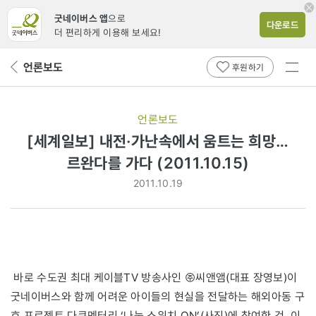
굿네이버스 앱
으로
다운로드
더 편리하게 이용해 보세요!
전체
언론보도
뒤
후원하기
메뉴
페
보기
이
지
언론보도
로
[세계일보] 내전·가난속에서 움트는 희망…
르완다를 가다 (2011.10.15)
2011.10.19
바로 수도권 최대 케이블TV 방송사인 ㈜씨앤앰(대표 장영보)이
굿네이버스와 함께 어려운 아이들의 현실을 전달하는 해외아동 구
호 프로젝트 다큐멘터리 ‘나눔 스위치 ON’(사진)에 참여한 것. 이