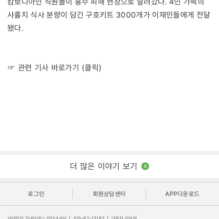
캄보디아인 직원들이 홍수 피해 현장으로 달려갔다. 4인 가족의
사흘치 식사 분량이 담긴 구호키트 3000개가 이재민들에게 전달
됐다.
☞ 관련 기사 바로가기 (클릭)
더 많은 이야기 보기
로그인
회원상담센터
APP다운로드
사단법인 굿네이버스 인터내셔날
|
105-82-13183
|
대표자 이일하