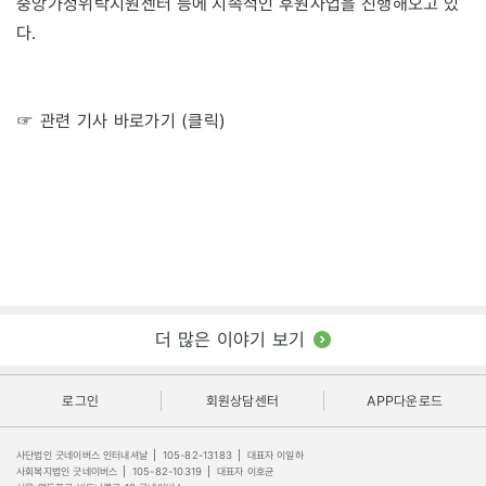
중앙가정위탁지원센터 등에 지속적인 후원사업을 진행해오고 있
다.
☞ 관련 기사 바로가기 (클릭)
더 많은 이야기 보기
로그인
회원상담센터
APP다운로드
사단법인 굿네이버스 인터내셔날
|
105-82-13183
|
대표자 이일하
사회복지법인 굿네이버스
|
105-82-10319
|
대표자 이호균