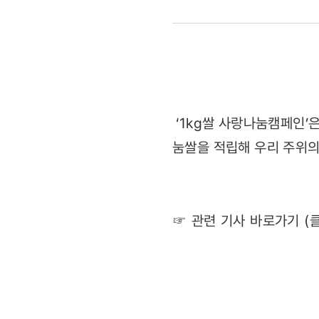
이웃과
함께
따뜻하게
나려면…'나
‘1kg쌀 사랑나눔캠페인’
눔쌀을 적립해 우리 주위
쌀화환'
(2011.11.2
☞ 관련 기사 바로가기 (