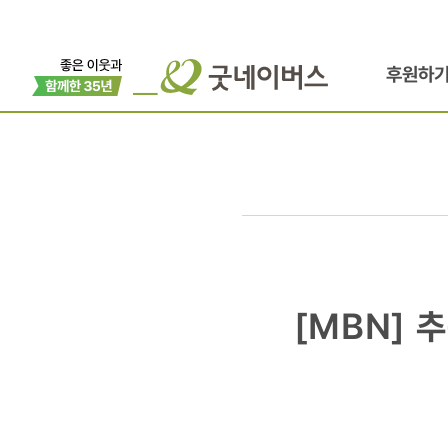
후원하
[MBN]
[MBN] 
추운
겨울