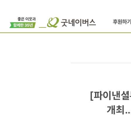
후원하
[파이낸셜뉴
[파이낸셜
BMW
개최…
코리아