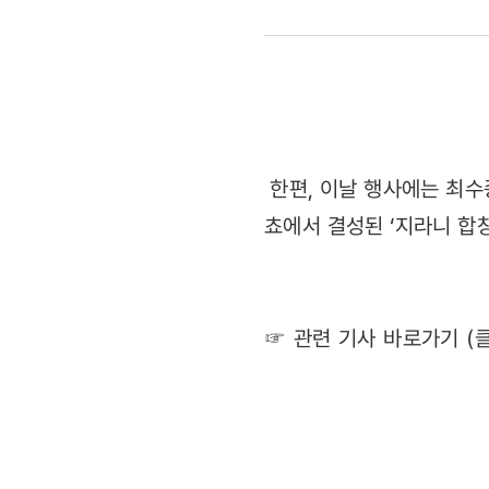
미래재단,
첫
자선행사
개최…
한편, 이날 행사에는 최수
쵸에서 결성된 ‘지라니 합
재단
사업
☞ 관련 기사 바로가기 (
계획도
발표
(2011.11.2