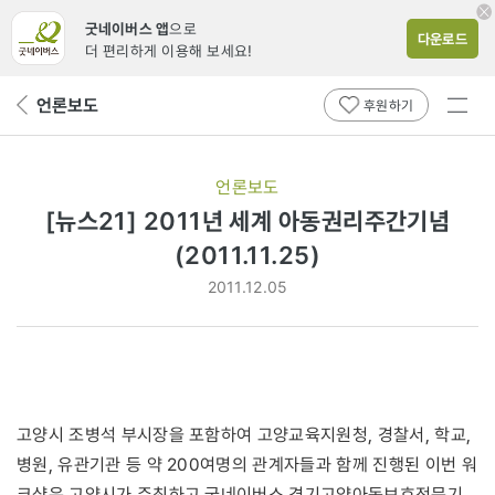
굿네이버스 앱
으로
다운로드
더 편리하게 이용해 보세요!
전체
언론보도
뒤
후원하기
메뉴
페
보기
이
지
언론보도
로
[뉴스21] 2011년 세계 아동권리주간기념
(2011.11.25)
2011.12.05
고양시 조병석 부시장을 포함하여 고양교육지원청, 경찰서, 학교,
병원, 유관기관 등 약 200여명의 관계자들과 함께 진행된 이번 워
크샵은 고양시가 주최하고 굿네이버스 경기고양아동보호전문기