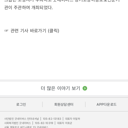
관이 주관하여 개최되었다.
☞ 관련 기사 바로가기 (클릭)
더 많은 이야기 보기
로그인
회원상담센터
APP다운로드
사단법인 굿네이버스 인터내셔날
|
105-82-13183
|
대표자 이일하
사회복지법인 굿네이버스
|
105-82-10319
|
대표자 이호균
서울 영등포구 버드나루로 13 굿네이버스