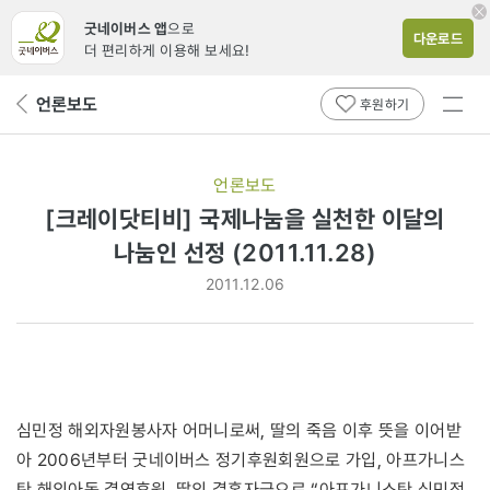
굿네이버스 앱
으로
다운로드
더 편리하게 이용해 보세요!
전체
언론보도
뒤
후원하기
메뉴
페
보기
이
지
언론보도
로
[크레이닷티비] 국제나눔을 실천한 이달의
나눔인 선정 (2011.11.28)
2011.12.06
심민정 해외자원봉사자 어머니로써, 딸의 죽음 이후 뜻을 이어받
아 2006년부터 굿네이버스 정기후원회원으로 가입, 아프가니스
탄 해외아동 결연후원, 딸의 결혼자금으로 “아프가니스탄 심민정