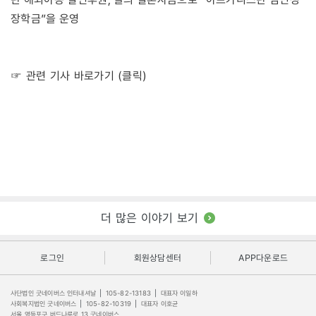
장학금”을 운영
☞ 관련 기사 바로가기 (클릭)
더 많은 이야기 보기
로그인
회원상담센터
APP다운로드
사단법인 굿네이버스 인터내셔날
|
105-82-13183
|
대표자 이일하
사회복지법인 굿네이버스
|
105-82-10319
|
대표자 이호균
서울 영등포구 버드나루로 13 굿네이버스