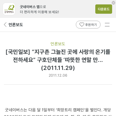
굿네이버스 앱
으로
다운로드
더 편리하게 이용해 보세요!
전체
언론보도
뒤
후원하기
메뉴
페
보기
이
지
언론보도
로
[국민일보] “지구촌 그늘진 곳에 사랑의 온기를
전하세요” 구호단체들 ‘따뜻한 연말 만...
(2011.11.29)
2011.12.06
굿네이버스는 다음 달 1일부터 ‘희망트리 캠페인’을 벌인다. 개당