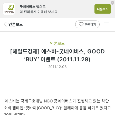
굿네이버스 앱
으로
다운로드
더 편리하게 이용해 보세요!
전체
언론보도
뒤
후원하기
메뉴
페
보기
이
지
언론보도
로
[헤럴드경제] 예스비-굿네이버스, GOOD
‘BUY’ 이벤트 (2011.11.29)
2011.12.06
예스비는 국제구호개발 NGO 굿네이버스가 진행하고 있는 착한
소비 캠페인 ‘굿바이(GOOD_BUY)’ 릴레이에 동참 하기로 했다고
29일 밝혔다.