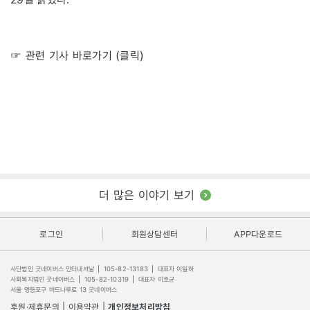
☞ 관련 기사 바로가기 (클릭)
더 많은 이야기 보기
로그인
회원상담센터
APP다운로드
사단법인 굿네이버스 인터내셔날
|
105-82-13183
|
대표자 이일하
사회복지법인 굿네이버스
|
105-82-10319
|
대표자 이호균
서울 영등포구 버드나루로 13 굿네이버스
후원·제휴문의
|
이용약관
|
개인정보처리방침