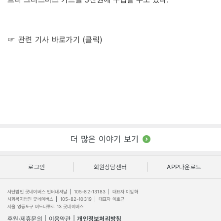
☞ 관련 기사 바로가기 (클릭)
더 많은 이야기 보기
로그인
회원상담센터
APP다운로드
사단법인 굿네이버스 인터내셔날
|
105-82-13183
|
대표자 이일하
사회복지법인 굿네이버스
|
105-82-10319
|
대표자 이호균
서울 영등포구 버드나루로 13 굿네이버스
후원·제휴문의
|
이용약관
|
개인정보처리방침