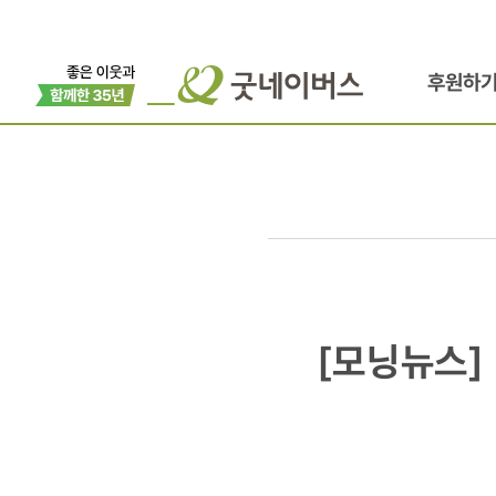
후원하
[모닝뉴스]
[모닝뉴스]
연예인
야구단