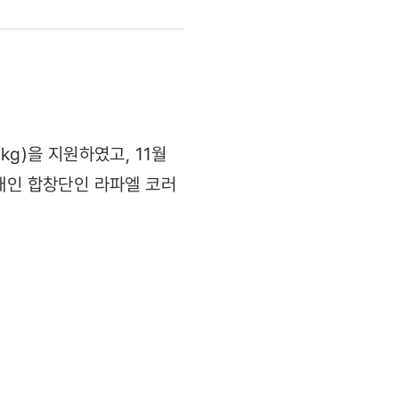
g)을 지원하였고, 11월
애인 합창단인 라파엘 코러