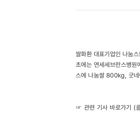
이기스,
나눔스토어
함께
쌀
쌀화환 대표기업인 나눔스토어
초에는 연세세브란스병원에 
1,400kg
스에 나눔쌀 800kg, 굿
기부
(2011.12.0
☞ 관련 기사 바로가기 (