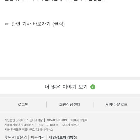
☞ 관련 기사 바로가기 (클릭)
더 많은 이야기 보기
로그인
회원상담센터
APP다운로드
사단법인 굿네이버스 인터내셔날
|
105-82-13183
|
대표자 이일하
사회복지법인 굿네이버스
|
105-82-10319
|
대표자 이호균
서울 영등포구 버드나루로 13 굿네이버스
후원·제휴문의
|
이용약관
|
개인정보처리방침