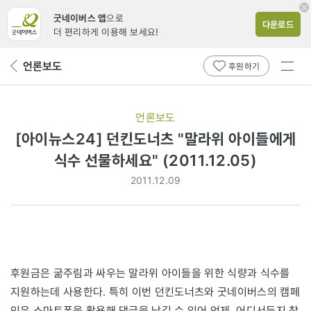
굿네이버스 앱
으로
다운로드
더 편리하게 이용해 보세요!
전체
언론보도
뒤
후원하기
메뉴
페
보기
이
지
언론보도
로
[아이뉴스24] 던킨도너츠 "말라위 아이들에게
식수 선물하세요" (2011.12.05)
2011.12.09
후원금은 굶주림과 싸우는 말라위 아이들을 위한 식량과 식수를
지원하는데 사용한다. 특히 이번 던킨도너츠와 굿네이버스의 캠페
인은 스마트폰을 활용해 댓글을 남길 수 있어 언제, 어디서든지 참