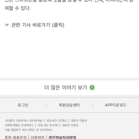
여할 수 있다.
☞ 관련 기사 바로가기 (클릭)
더 많은 이야기 보기
로그인
회원상담센터
APP다운로드
사단법인 굿네이버스 인터내셔날
|
105-82-13183
|
대표자 이일하
사회복지법인 굿네이버스
|
105-82-10319
|
대표자 이호균
서울 영등포구 버드나루로 13 굿네이버스
후원·제휴문의
|
이용약관
|
개인정보처리방침