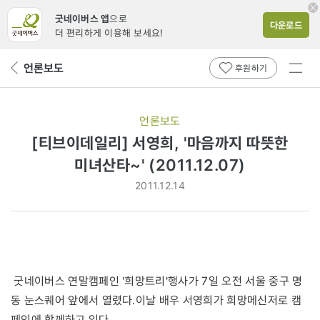
굿네이버스 앱
으로
다운로드
더 편리하게 이용해 보세요!
전체
언론보도
뒤
후원하기
메뉴
페
보기
이
지
언론보도
로
[티브이데일리] 서영희, '마음까지 따뜻한
미녀산타~' (2011.12.07)
2011.12.14
굿네이버스 연말캠페인 '희망트리'행사가 7일 오전 서울 중구 명
동 눈스퀘어 앞에서 열렸다.이날 배우 서영희가 희망메신저로 캠
페인에 함께하고 있다.