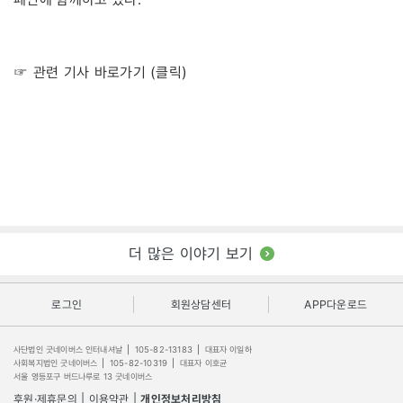
☞ 관련 기사 바로가기 (클릭)
더 많은 이야기 보기
로그인
회원상담센터
APP다운로드
사단법인 굿네이버스 인터내셔날
|
105-82-13183
|
대표자 이일하
사회복지법인 굿네이버스
|
105-82-10319
|
대표자 이호균
서울 영등포구 버드나루로 13 굿네이버스
후원·제휴문의
|
이용약관
|
개인정보처리방침