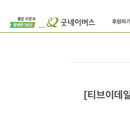
후원하
[티브이데일
[티브이데일
서영희,
'사랑으로