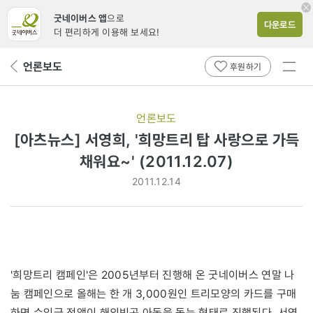
굿네이버스 앱
으로
다운로드
더 편리하게 이용해 보세요!
전체
언론보도
뒤
후원하기
메뉴
페
보기
이
지
언론보도
로
[아츠뉴스] 서영희, '희망트리 탑 사랑으로 가득
채워요~' (2011.12.07)
2011.12.14
'희망트리 캠페인'은 2005년부터 진행해 온 굿네이버스 연말 나
눔 캠페인으로 올해는 한 개 3,000원인 트리모양의 카드를 구매
하면 수익금 전액이 해외빈곤 아동을 돕는 형태로 진행된다. 서영