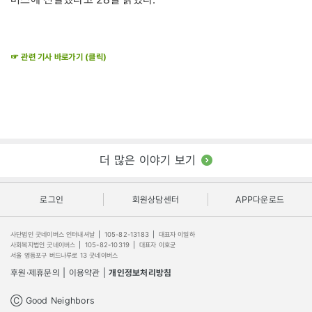
☞ 관련 기사 바로가기 (클릭)
더 많은 이야기 보기
로그인
회원상담센터
APP다운로드
사단법인 굿네이버스 인터내셔날
|
105-82-13183
|
대표자 이일하
사회복지법인 굿네이버스
|
105-82-10319
|
대표자 이호균
서울 영등포구 버드나루로 13 굿네이버스
후원·제휴문의
|
이용약관
|
개인정보처리방침
Ⓒ Good Neighbors