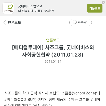
굿네이버스 앱
으로
다운로드
더 편리하게 이용해 보세요!
전체
언론보도
뒤
후원하기
메뉴
페
보기
이
지
언론보도
로
[메디컬투데이] 사조그룹, 굿네이버스와
사회공헌협약 (2011.01.28)
2011.01.31
사조그룹이 학교 급식 식자재 브랜드 ‘스쿨존(School Zone)’과
굿바이(GOOD_BUY) 캠페인 참여 제품의 수익금 일부를 굿네이
버스에 전달했다고 28일 밝혔다.