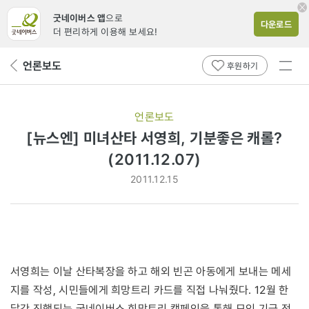
굿네이버스 앱
으로
다운로드
더 편리하게 이용해 보세요!
전체
언론보도
뒤
후원하기
메뉴
페
보기
이
지
언론보도
로
[뉴스엔] 미녀산타 서영희, 기분좋은 캐롤?
(2011.12.07)
2011.12.15
서영희는 이날 산타복장을 하고 해외 빈곤 아동에게 보내는 메세
지를 작성, 시민들에게 희망트리 카드를 직접 나눠줬다. 12월 한
달간 진행되는 굿네이버스 희망트리 캠페인을 통해 모인 기금 전