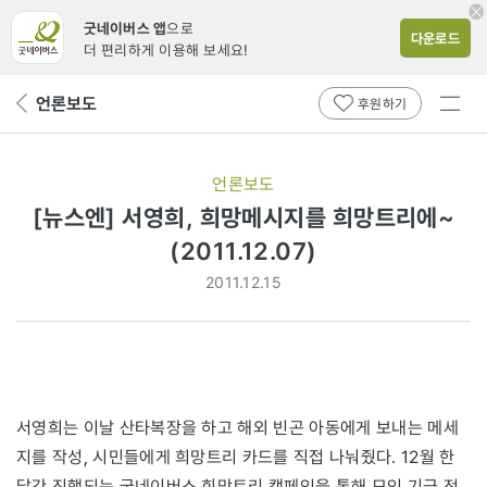
굿네이버스 앱
으로
다운로드
더 편리하게 이용해 보세요!
전체
언론보도
뒤
후원하기
메뉴
페
보기
이
지
언론보도
로
[뉴스엔] 서영희, 희망메시지를 희망트리에~
(2011.12.07)
2011.12.15
서영희는 이날 산타복장을 하고 해외 빈곤 아동에게 보내는 메세
지를 작성, 시민들에게 희망트리 카드를 직접 나눠줬다. 12월 한
달간 진행되는 굿네이버스 희망트리 캠페인을 통해 모인 기금 전