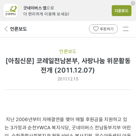
굿네이버스 앱
으로
다운로드
더 편리하게 이용해 보세요!
전체
언론보도
뒤
후원하기
메뉴
페
보기
이
지
언론보도
로
[아침신문] 코레일전남본부, 사랑나눔 위문활동
전개 (2011.12.07)
2011.12.15
지난 2006년부터 자매결연을 맺어 매월 후원금을 지원하고 있
는 3가정과 순천YWCA 복지식당, 굿네이버스 전남동부지부 어린
이, 순천종합사회복지관 월동서비스 봉사지원, 문수아동센터 아동