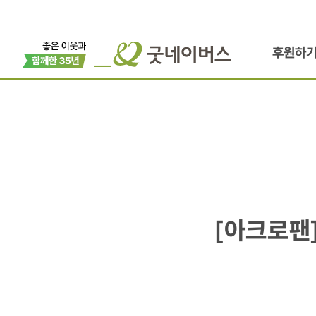
후원하
[아크로팬]
[아크로팬
불황에
유통업계는