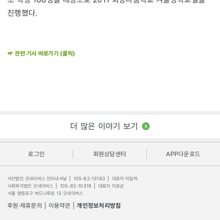
진행했다.
☞ 관련 기사 바로가기 (클릭)
더 많은 이야기 보기
로그인
회원상담센터
APP다운로드
사단법인 굿네이버스 인터내셔날
|
105-82-13183
|
대표자 이일하
사회복지법인 굿네이버스
|
105-82-10319
|
대표자 이호균
서울 영등포구 버드나루로 13 굿네이버스
후원·제휴문의
|
이용약관
|
개인정보처리방침