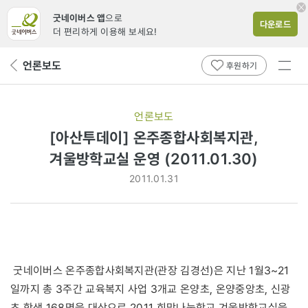
굿네이버스 앱
으로
다운로드
더 편리하게 이용해 보세요!
전체
언론보도
뒤
후원하기
메뉴
페
보기
이
지
언론보도
로
[아산투데이] 온주종합사회복지관,
겨울방학교실 운영 (2011.01.30)
2011.01.31
굿네이버스 온주종합사회복지관(관장 김경선)은 지난 1월3~21
일까지 총 3주간 교육복지 사업 3개교 온양초, 온양중앙초, 신광
초 학생 168명을 대상으로 2011 희망나눔학교 겨울방학교실을