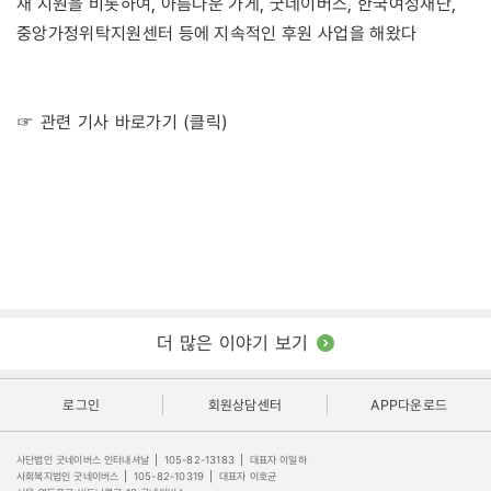
재 지원을 비롯하여, 아름다운 가게, 굿네이버스, 한국여성재단,
중앙가정위탁지원센터 등에 지속적인 후원 사업을 해왔다
☞ 관련 기사 바로가기 (클릭)
더 많은 이야기 보기
로그인
회원상담센터
APP다운로드
사단법인 굿네이버스 인터내셔날
|
105-82-13183
|
대표자 이일하
사회복지법인 굿네이버스
|
105-82-10319
|
대표자 이호균