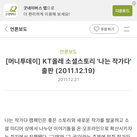
굿네이버스 앱
으로
다운로드
더 편리하게 이용해 보세요!
전체
언론보도
뒤
후원하기
메뉴
페
보기
이
지
언론보도
로
[머니투데이] KT올레 소셜스토리 '나는 작가다'
출판 (2011.12.19)
2011.12.21
나는 작가다 캠페인은 좋은 스토리와 새로운 작가를 발굴하고 소
셜 미디어 상에서 나누던 이야기들을 온·오프라인으로 확산시키자
는 취지에서 진행됐다. '그때'와 '그 곳'이라는 주제에 맞춰 참가자