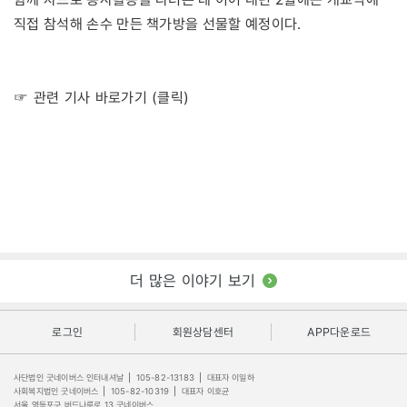
직접 참석해 손수 만든 책가방을 선물할 예정이다.
☞ 관련 기사 바로가기 (클릭)
더 많은 이야기 보기
로그인
회원상담센터
APP다운로드
사단법인 굿네이버스 인터내셔날
|
105-82-13183
|
대표자 이일하
사회복지법인 굿네이버스
|
105-82-10319
|
대표자 이호균
서울 영등포구 버드나루로 13 굿네이버스