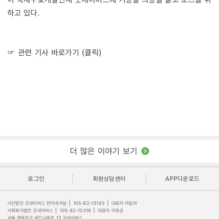
하고 있다.
☞ 관련 기사 바로가기 (클릭)
더 많은 이야기 보기
로그인
회원상담센터
APP다운로드
사단법인 굿네이버스 인터내셔날
|
105-82-13183
|
대표자 이일하
사회복지법인 굿네이버스
|
105-82-10319
|
대표자 이호균
서울 영등포구 버드나루로 13 굿네이버스