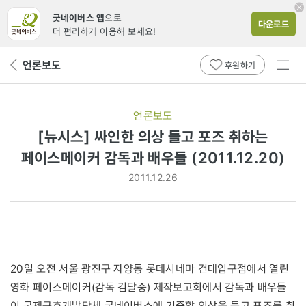
굿네이버스 앱
으로
다운로드
더 편리하게 이용해 보세요!
전체
언론보도
뒤
후원하기
메뉴
페
보기
이
지
언론보도
로
[뉴시스] 싸인한 의상 들고 포즈 취하는
페이스메이커 감독과 배우들 (2011.12.20)
2011.12.26
20일 오전 서울 광진구 자양동 롯데시네마 건대입구점에서 열린
영화 페이스메이커(감독 김달중) 제작보고회에서 감독과 배우들
이 국제구호개발단체 굿네이버스에 기증할 의상을 들고 포즈를 취