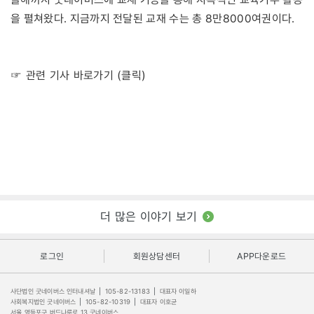
을 펼쳐왔다. 지금까지 전달된 교재 수는 총 8만8000여권이다.
☞ 관련 기사 바로가기 (클릭)
더 많은 이야기 보기
로그인
회원상담센터
APP다운로드
사단법인 굿네이버스 인터내셔날
|
105-82-13183
|
대표자 이일하
사회복지법인 굿네이버스
|
105-82-10319
|
대표자 이호균
서울 영등포구 버드나루로 13 굿네이버스