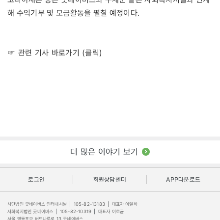
해 수익기부 및 모금활동을 펼칠 예정이다.
☞ 관련 기사 바로가기 (클릭)
더 많은 이야기 보기
로그인
회원상담센터
APP다운로드
사단법인 굿네이버스 인터내셔날
|
105-82-13183
|
대표자 이일하
사회복지법인 굿네이버스
|
105-82-10319
|
대표자 이호균
서울 영등포구 버드나루로 13 굿네이버스