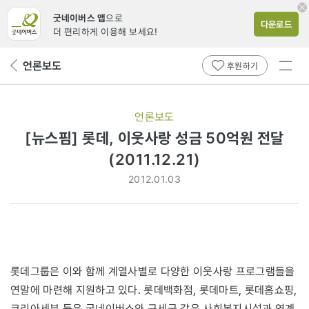
굿네이버스 앱
으로
다운로드
더 편리하게 이용해 보세요!
전체
언론보도
뒤
후원하기
메뉴
페
보기
이
지
언론보도
로
[뉴스핌] 롯데, 이웃사랑 성금 50억원 전달
(2011.12.21)
2012.01.03
롯데그룹은 이와 함께 계열사별로 다양한 이웃사랑 프로그램들을
연말에 마련해 지원하고 있다. 롯데백화점, 롯데마트, 롯데홈쇼핑,
코리아세븐 등은 굿네이버스와 구세군 같은 사회복지시설과 연계