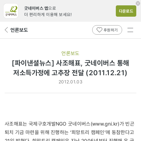
굿네이버스 앱
으로
다운로드
더 편리하게 이용해 보세요!
전체
언론보도
뒤
후원하기
메뉴
페
보기
이
지
언론보도
로
[파이낸셜뉴스] 사조해표, 굿네이버스 통해
저소득가정에 고추장 전달 (2011.12.21)
2012.01.03
사조해표는 국제구호개발NGO 굿네이버스(www.gni.kr)가 빈곤
퇴치 기금 마련을 위해 진행하는 ‘희망트리 캠페인’에 동참한다고
21일 밝혔다. 희망트리 캠페인은 지난 2005년부터 진행해 온 굿