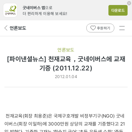
굿네이버스 앱
으로
다운로드
더 편리하게 이용해 보세요!
전체
언론보도
뒤
후원하기
메뉴
페
보기
이
지
언론보도
로
[파이낸셜뉴스] 천재교육，굿네이버스에 교재
기증 (2011.12.22)
2012.01.04
천재교육(회장 최용준)은 국제구호개발 비정부기구(NGO) 굿네
이버스(회장 이일하)에 3000만원 상당의 교재를 기증했다고 21
일 밝혔다. 기증한 교재는 '학습지 국어' '초등 우등생 수학' '중등