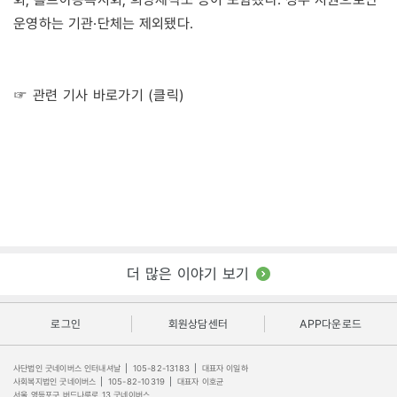
운영하는 기관·단체는 제외됐다.
☞ 관련 기사 바로가기 (클릭)
더 많은 이야기 보기
로그인
회원상담센터
APP다운로드
사단법인 굿네이버스 인터내셔날
|
105-82-13183
|
대표자 이일하
사회복지법인 굿네이버스
|
105-82-10319
|
대표자 이호균
서울 영등포구 버드나루로 13 굿네이버스