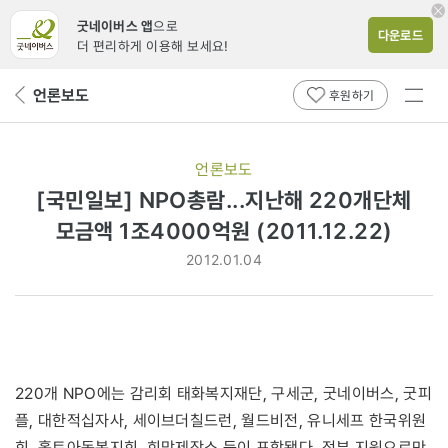
굿네이버스 앱
으로
다운로드
더 편리하게 이용해 보세요!
전체
언론보도
뒤
후원하기
메뉴
페
보기
이
지
언론보도
로
[국민일보] NPO총람...지난해 220개단체
모금액 1조4000억원 (2011.12.22)
2012.01.04
220개 NPO에는 감리회 태화복지재단, 구세군, 굿네이버스, 굿피
플, 대한적십자사, 세이브더칠드런, 월드비전, 유니세프 한국위원
회, 홀트아동복지회, 희망제작소 등이 포함됐다. 정부 지원으로만