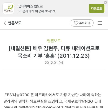
굿네이버스 앱
으로
다운로드
더 편리하게 이용해 보세요!
전체
언론보도
뒤
후원하기
메뉴
페
보기
이
지
언론보도
로
[내일신문] 배우 김현주, 다큐 내레이션으로
목소리 기부 ‘훈훈’ (2011.12.23)
2012.01.04
EBS‘나눔0700’은 아프리카에서도 가장 가난한 나라에 속하는
말라위의 열악한 의료현실을 조명하고, 국제구호개발NGO 굿네
이버스와 한국국제협력단(KOICA)이 진행하고 있는 ‘나눔병원 짓