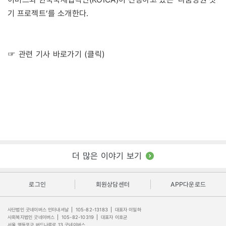
기 프로젝트’를 소개한다.
☞ 관련 기사 바로가기 (클릭)
더 많은 이야기 보기
로그인
회원상담센터
APP다운로드
사단법인 굿네이버스 인터내셔날
|
105-82-13183
|
대표자 이일하
사회복지법인 굿네이버스
|
105-82-10319
|
대표자 이호균
서울 영등포구 버드나루로 13 굿네이버스