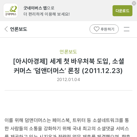
굿네이버스 앱
으로
다운로드
더 편리하게 이용해 보세요!
전체
언론보도
뒤
후원하기
메뉴
페
보기
이
지
언론보도
로
[아시아경제] 세계 첫 바우처북 도입, 소셜
커머스 ‘덤앤더머스’ 론칭 (2011.12.23)
2012.01.04
이를 위해 덤앤더머스는 페이스북, 트위터 등 소셜네트워크를 통
한 사람들의 소통을 강화하기 위해 국내 최고의 소셜댓글 서비스
를 제공하고 있는 시지온과 전략적 업무 제휴를 체결했으며, 향후