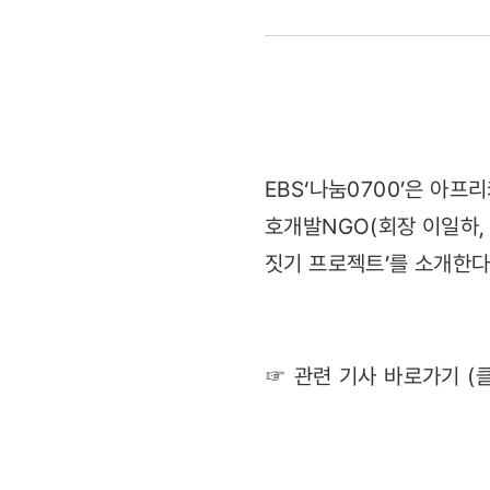
다큐
내레이션으
목소리
기부
EBS‘나눔0700’은 아
호개발NGO(회장 이일하, 
‘훈훈’
짓기 프로젝트’를 소개한다
(2011.12.
☞ 관련 기사 바로가기 (