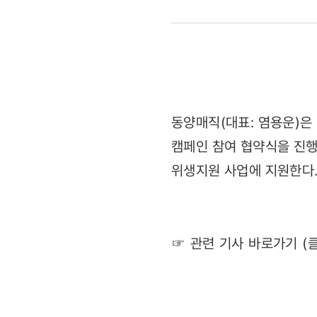
비데-
굿네이버스
‘굿바이
캠페인’
동양매직(대표: 염용운)은
캠페인 참여 협약식을 진행
참여
위생지원 사업에 지원한다
(2011.12.
☞ 관련 기사 바로가기 (