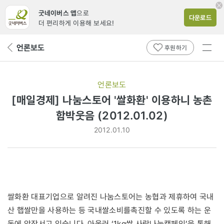
굿네이버스 앱
으로
다운로드
더 편리하게 이용해 보세요!
전체
언론보도
뒤
후원하기
메뉴
페
보기
이
지
언론보도
로
[매일경제] 나눔스토어 '쌀화환' 이용하니 농촌
함박웃음 (2012.01.02)
2012.01.10
쌀화환 대표기업으로 알려진 나눔스토어는 농협과 제휴하여 국내
산 햅쌀만을 사용하는 등 국내쌀소비를촉진할 수 있도록 하는 운
동에 앞장서고 있습니다. 아울러 ‘1kg쌀 사랑나눔캠페인’을 통해