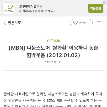
굿네이버스 앱
으로
다운로드
더 편리하게 이용해 보세요!
전체
언론보도
뒤
후원하기
메뉴
페
보기
이
지
언론보도
로
[MBN] 나눔스토어 '쌀화환' 이용하니 농촌
함박웃음 (2012.01.02)
2012.01.11
쌀화환 대표기업으로 알려진 나눔스토어는 농협과 제휴하여 국내
산 햅쌀만을 사용하는 등 국내쌀소비를 촉진할 수 있도록 하는 운
동에 앞장서고 있습니다. 아울러 ‘1kg쌀 사랑나눔캠페인’을 통해