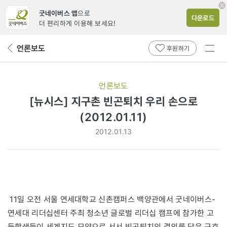
굿네이버스 앱
으로
다운로드
더 편리하게 이용해 보세요!
전체
언론보도
뒤
후원하기
메뉴
페
보기
이
지
언론보도
로
[뉴시스] 지구촌 빈곤퇴치 우리 손으로
(2012.01.11)
2012.01.13
11일 오전 서울 연세대학교 신촌캠퍼스 백양관에서 굿네이버스-
연세대 리더십센터 주최 청소년 글로벌 리더십 캠프에 참가한 고
등학생들이 세계지도 모양으로 서서 빈곤퇴치의 결의를 담은 구호