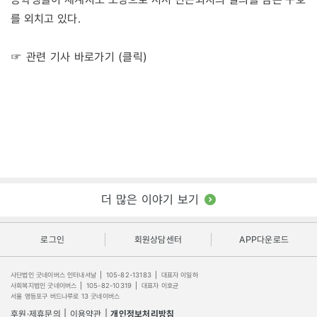
를 외치고 있다.
☞ 관련 기사 바로가기 (클릭)
더 많은 이야기 보기
로그인
회원상담센터
APP다운로드
사단법인 굿네이버스 인터내셔날
|
105-82-13183
|
대표자 이일하
사회복지법인 굿네이버스
|
105-82-10319
|
대표자 이호균
서울 영등포구 버드나루로 13 굿네이버스
후원·제휴문의
|
이용약관
|
개인정보처리방침