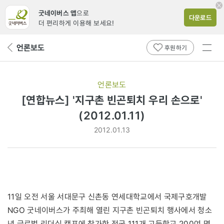
굿네이버스 앱
으로
다운로드
더 편리하게 이용해 보세요!
전체
언론보도
뒤
후원하기
메뉴
페
보기
이
지
언론보도
로
[연합뉴스] '지구촌 빈곤퇴치 우리 손으로'
(2012.01.11)
2012.01.13
11일 오전 서울 서대문구 신촌동 연세대학교에서 국제구호개발
NGO 굿네이버스가 주최해 열린 지구촌 빈곤퇴치 행사에서 청소
년 글로벌 리더십 캠프에 참가한 전국 111개 고등학교 200여 명