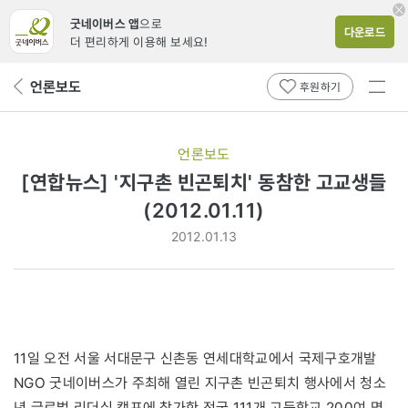
굿네이버스 앱
으로
다운로드
더 편리하게 이용해 보세요!
전체
언론보도
뒤
후원하기
메뉴
페
보기
이
지
언론보도
로
[연합뉴스] '지구촌 빈곤퇴치' 동참한 고교생들
(2012.01.11)
2012.01.13
11일 오전 서울 서대문구 신촌동 연세대학교에서 국제구호개발
NGO 굿네이버스가 주최해 열린 지구촌 빈곤퇴치 행사에서 청소
년 글로벌 리더십 캠프에 참가한 전국 111개 고등학교 200여 명