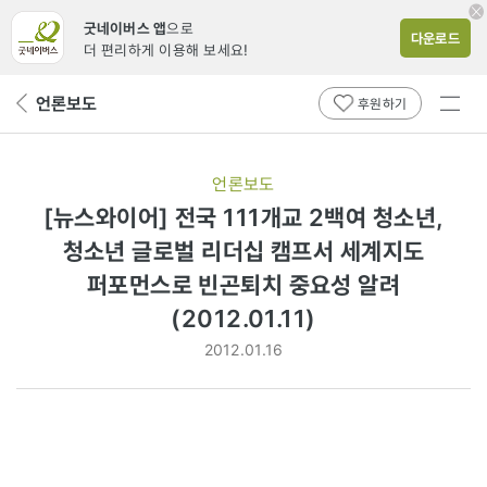
굿네이버스 앱
으로
다운로드
더 편리하게 이용해 보세요!
전체
언론보도
뒤
후원하기
메뉴
페
보기
이
지
언론보도
로
[뉴스와이어] 전국 111개교 2백여 청소년,
청소년 글로벌 리더십 캠프서 세계지도
퍼포먼스로 빈곤퇴치 중요성 알려
(2012.01.11)
2012.01.16