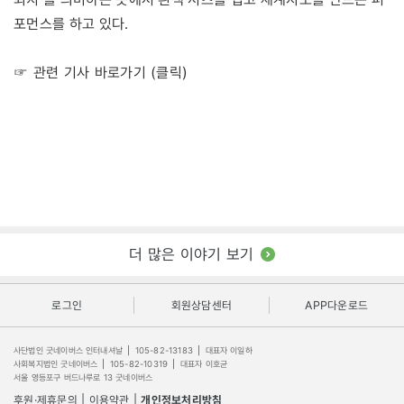
포먼스를 하고 있다.
☞ 관련 기사 바로가기 (클릭)
더 많은 이야기 보기
로그인
회원상담센터
APP다운로드
사단법인 굿네이버스 인터내셔날
|
105-82-13183
|
대표자 이일하
사회복지법인 굿네이버스
|
105-82-10319
|
대표자 이호균
서울 영등포구 버드나루로 13 굿네이버스
후원·제휴문의
|
이용약관
|
개인정보처리방침