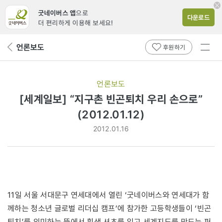
굿네이버스 앱
으로
다운로드
더 편리하게 이용해 보세요!
전체
언론보도
뒤
후원하기
메뉴
페
보기
이
지
언론보도
로
[세계일보] “지구촌 빈곤퇴치 우리 손으로”
(2012.01.12)
2012.01.16
11일 서울 서대문구 연세대에서 열린 ‘굿네이버스와 연세대가 함
께하는 청소년 글로벌 리더십 캠프’에 참가한 고등학생들이 ‘빈곤
퇴치’를 의미하는 뜻에서 흰색 셔츠를 입고 세계지도를 만드는 퍼