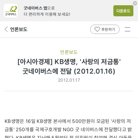
굿네이버스 앱
으로
다운로드
더 편리하게 이용해 보세요!
전체
언론보도
뒤
후원하기
메뉴
페
보기
이
지
언론보도
로
[아시아경제] KB생명, '사랑의 저금통'
굿네이버스에 전달 (2012.01.16)
2012.01.17
KB생명은 16일 KB생명 본사에서 500만원이 모금된 '사랑의 저
금통' 250개를 국제구호개발 NGO 굿 네이버스에 전달했다고 밝
혔다. KB생명은 지난해 5월부터 전 임직원이 참여해 결식 아동을