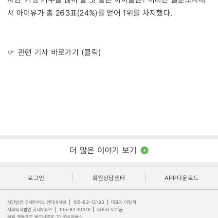
서 아이유가 총 263표(24%)를 얻어 1위를 차지했다.
☞ 관련 기사 바로가기 (클릭)
더 많은 이야기 보기
로그인
회원상담센터
APP다운로드
사단법인 굿네이버스 인터내셔날
|
105-82-13183
|
대표자 이일하
사회복지법인 굿네이버스
|
105-82-10319
|
대표자 이호균
서울 영등포구 버드나루로 13 굿네이버스