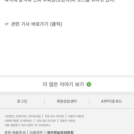
☞ 관련 기사 바로가기 (클릭)
더 많은 이야기 보기
로그인
회원상담센터
APP다운로드
사단법인 굿네이버스 인터내셔날
|
105-82-13183
|
대표자 이일하
사회복지법인 굿네이버스
|
105-82-10319
|
대표자 이호균
서울 영등포구 버드나루로 13 굿네이버스
후원·제휴문의
|
이용약관
|
개인정보처리방침