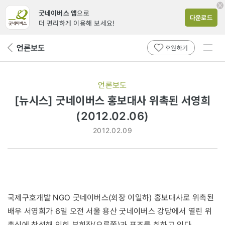
굿네이버스 앱
으로
다운로드
더 편리하게 이용해 보세요!
전체
언론보도
뒤
후원하기
메뉴
페
보기
이
지
언론보도
로
[뉴시스] 굿네이버스 홍보대사 위촉된 서영희
(2012.02.06)
2012.02.09
국제구호개발 NGO 굿네이버스(회장 이일하) 홍보대사로 위촉된
배우 서영희가 6일 오전 서울 용산 굿네이버스 강당에서 열린 위
촉식에 참석해 인희 부회장(오른쪽)과 포즈를 취하고 있다.