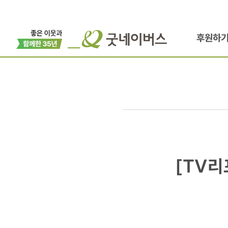
후원하
[TV리포트]
[TV리
[T포토]
서영희,