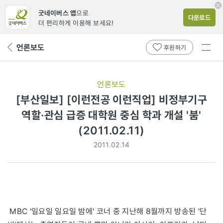
굿네이버스 앱
으로
다운로드
더 편리하게 이용해 보세요!
전체
언론보도
뒤
후원하기
메뉴
페
보기
이
지
언론보도
로
[부산일보] [이런전공 이런직업] 비정부기구
역할·관심 급증 대학원 중심 학과 개설 '붐'
(2011.02.11)
2011.02.14
MBC '일요일 일요일 밤에' 코너 중 지난해 8월까지 방송된 '단