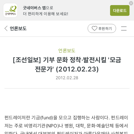
굿네이버스 앱
으로
다운로드
더 편리하게 이용해 보세요!
전체
언론보도
뒤
후원하기
메뉴
페
보기
이
지
언론보도
로
[조선일보] 기부 문화 정착·발전시킬 '모금
전문가' (2012.02.23)
2012.02.28
펀드레이저란 기금(fund)을 모으고 집행하는 사람이다. 펀드레이
저는 주로 비영리기관(NPO)나 병원, 대학, 문화·예술단체 등에서
일한다. 국내에선 대부분의 펀드레이저가 아름다운재단·사회복지