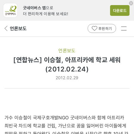
굿네이버스 앱
으로
다운로드
더 편리하게 이용해 보세요!
전체
언론보도
뒤
후원하기
메뉴
페
보기
이
지
언론보도
로
[연합뉴스] 이승철, 아프리카에 학교 세워
(2012.02.24)
2012.02.29
가수 이승철이 국제구호개발NGO 굿네이버스와 함께 아프리카
최빈국 차드에 학교를 건립, 가난으로 꿈을 잃어버린 아이들에게
희망을 전하고 돌아왔다. 이승철은 이번을 시작으로 향후 10년 간