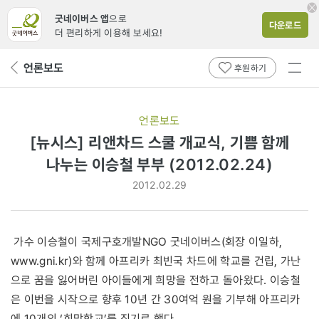
굿네이버스 앱
으로
다운로드
더 편리하게 이용해 보세요!
전체
언론보도
뒤
후원하기
메뉴
페
보기
이
지
언론보도
로
[뉴시스] 리앤차드 스쿨 개교식, 기쁨 함께
나누는 이승철 부부 (2012.02.24)
2012.02.29
가수 이승철이 국제구호개발NGO 굿네이버스(회장 이일하,
www.gni.kr)와 함께 아프리카 최빈국 차드에 학교를 건립, 가난
으로 꿈을 잃어버린 아이들에게 희망을 전하고 돌아왔다. 이승철
은 이번을 시작으로 향후 10년 간 30여억 원을 기부해 아프리카
에 10개의 ‘희망학교’를 짓기로 했다.