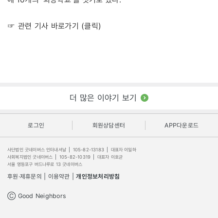
☞ 관련 기사 바로가기 (클릭)
더 많은 이야기 보기
로그인
회원상담센터
APP다운로드
사단법인 굿네이버스 인터내셔날
|
105-82-13183
|
대표자 이일하
사회복지법인 굿네이버스
|
105-82-10319
|
대표자 이호균
서울 영등포구 버드나루로 13 굿네이버스
후원·제휴문의
|
이용약관
|
개인정보처리방침
Ⓒ Good Neighbors